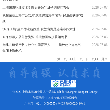
上海东海职业技术学院召开领导班子调整宣布会
2026-07-07
我校荣获上海市公安局“成绩突出集体”称号 保卫处获评“成
2026-07-07
绩...
“东海工坊”落户德法新西兰 职教出海足迹遍布四大洲
2026-07-07
东海积极拓展外教资源 首批德国教授获颁聘书
2026-07-06
党建共建促产教，校企协同育匠人 —— 我校赴上海电气
2026-07-06
集团上海电机...
第一页
<<上一页
下一页>>
尾页
© 2020 上海东海职业技术学院 版权所有 / Shanghai Donghai College
学院地址：上海市虹梅南路6001号
/ 电话：021—64505555 /
沪ICP备05052048号-1