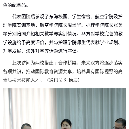
色
的
纪念品
。
代表团随后参观了东海校园、
学生宿舍、
航空学院及护
理学院
实训基地
，航空学院院长周孟华、护理学院院长张美
琴分别陪同介绍相关教学与实训情况。马方对学校
完善
的教
学设施给予高度评价，
并
与
护理学院师生代表就学业规划、
升学发展
、
海外升学
等话题
进行座谈
。
此次访问为两校搭建了合作桥梁，未来双方将逐步落实
各项共识，推动国际教育资源共享，培养具有国际视野的高
素质技术技能人才。
（
通讯员 刘怡辰
）