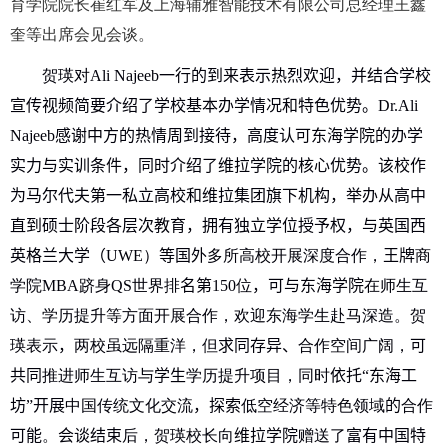
育学院院长崔红军及上海辅雅智能技术有限公司总经理王鑫
奎等出席会见会谈。
贺瑛对
Ali Najeeb
一行
的到来表示热烈欢迎，
并结合学校
宣传视频简要
介绍了学校基本办学情况
和特色优势
。
Dr.Ali
Najeeb
感谢中方的热情周到接待，高度认可东海学院的办学
实力与实训条件，同时介绍了维拉学院的核心优势
。
该校
作
为
马尔代夫第一私立高校和
维拉集团旗下机构，
举办从高中
直到硕士阶段各层次教育，
拥有独立学位授予权，与英国西
英格兰大学（
UWE
）
等国外
多所高校开展深度合作，
王牌
商
学院
MBA
跻身
QS
世界排
名第
150
位
，
可与东海学院
在师生互
访、学历提升等方面开展合作，欢迎东海学生赴马深造。贺
瑛表示
，
两校虽远隔重洋，但
求同存异、
合作空间广阔，
可
共同
推进师生互访与
学生
学历提升项目，同时
依托“东海工
坊”开展
中国传统文化交流
，
探索
低空经济等特色领域
的
合作
可能
。
会谈结束
后，贺瑛校长向
维拉学院
赠送了
富有中国特