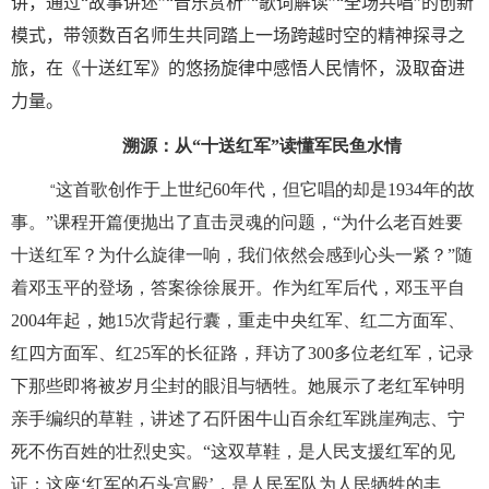
讲，通过“故事讲述”
“
音乐赏析
”“
歌词解读
”“
全场共唱
”
的创新
模式，带领数百名师生
共同踏上一场跨越时空的精神探寻之
旅，
在《十送红军》的悠扬旋律中感悟人民情怀，汲取奋进
力量。
溯源：从“十送红军”读懂军民鱼水情
这首歌创作于上世纪
60
年代，但它唱的却是
1934
年的故
“
事。”课程开篇便抛出了直击灵魂的问题，“为什么老百姓要
十送红军？为什么旋律一响，我们依然会感到心头一紧？”随
着邓玉平的登场，答案徐徐展开。作为红军后代，邓玉平自
2004
年起，她
15
次背起行囊，重走中央红军、红二方面军、
红四方面军、红
25
军的长征路，拜访了
300
多位老红军，记录
下那些即将被岁月尘封的眼泪与牺牲。她展示了老红军钟明
亲手编织的草鞋，讲述了石阡困牛山百余红军跳崖殉志、宁
死不伤百姓的壮烈史实。“这双草鞋，是人民支援红军的见
证；这座‘红军的石头宫殿’，是人民军队为人民牺牲的丰