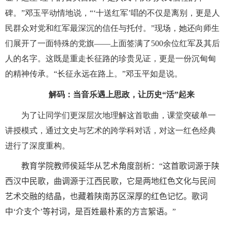
碑。”邓玉平动情地说，“‘十送红军’唱的不仅是离别，更是人
民群众对党和红军最深沉的信任与托付。”现场，她还向师生
们展开了一面特殊的党旗——上面签满了
500
余位红军及其后
人的名字。这既是重走长征路的珍贵见证，更是一份沉甸甸
的精神传承。“长征永远在路上。”邓玉平如是说。
解码：当音乐遇上思政，让历史“活”起来
为了让同学们更深层次地理解这首歌曲，课堂突破单一
讲授模式，通过文史与艺术的跨学科对话，对这一红色经典
进行了深度重构。
教育学院教师侯延华从艺术角度剖析
：“这首歌词源于陕
西汉中民歌，曲调源于江西民歌，它是两地红色文化与民间
艺术交融的结晶，也藏着陕南苏区深厚的红色记忆。歌词
中‘介支个’等衬词，是百姓最朴素的方言絮语。”