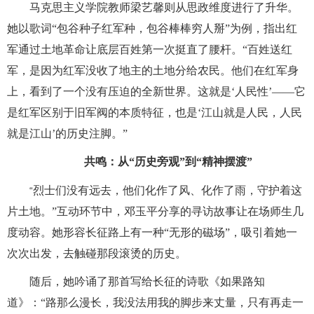
马克思主义学院教师梁艺馨则从思政维度进行了升华。
她以歌词“包谷种子红军种，包谷棒棒穷人掰”为例，指出红
军通过土地革命让底层百姓第一次挺直了腰杆。“百姓送红
军，是因为红军没收了地主的土地分给农民。他们在红军身
上，看到了一个没有压迫的全新世界。这就是‘人民性’——它
是红军区别于旧军阀的本质特征，也是‘江山就是人民，人民
就是江山’的历史注脚。”
共鸣：从“历史旁观”到“精神摆渡”
烈士们没有远去，他们化作了风、化作了雨，守护着这
“
片土地。”互动环节中，邓玉平分享的寻访故事让在场师生几
度动容。她形容长征路上有一种“无形的磁场”，吸引着她一
次次出发，去触碰那段滚烫的历史。
随后，她吟诵了那首写给长征的诗歌《如果路知
道》：“路那么漫长，我没法用我的脚步来丈量，只有再走一