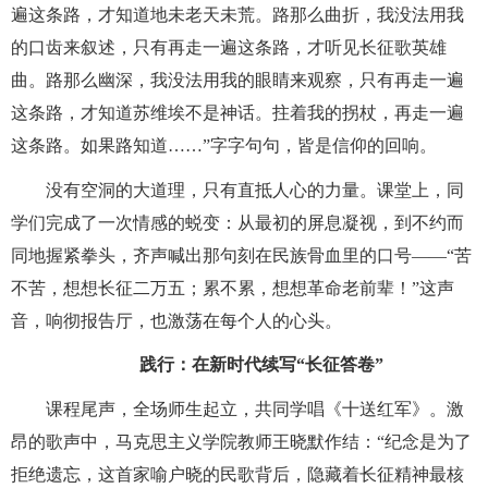
遍这条路，才知道地未老天未荒。路那么曲折，我没法用我
的口齿来叙述，只有再走一遍这条路，才听见长征歌英雄
曲。路那么幽深，我没法用我的眼睛来观察，只有再走一遍
这条路，才知道苏维埃不是神话。拄着我的拐杖，再走一遍
这条路。如果路知道……”字字句句，皆是信仰的回响。
没有空洞的大道理，只有直抵人心的力量。课堂上，同
学们完成了一次情感的蜕变：从最初的屏息凝视，到不约而
同地握紧拳头，齐声喊出那句刻在民族骨血里的口号——“苦
不苦，想想长征二万五；累不累，想想革命老前辈！”这声
音，响彻报告厅，也激荡在每个人的心头。
践行：在新时代续写“长征答卷”
课程尾声，全场师生起立，共同学唱《十送红军》。激
昂的歌声中，马克思主义学院教师王晓默作结：“纪念是为了
拒绝遗忘，这首家喻户晓的民歌背后，隐藏着长征精神最核