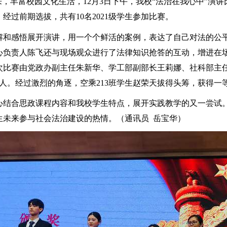
来，丰富校园文化生活，
12
月
3
日下午，我校“法治在我心中”演
级学生参加比赛。
。经过前期选拔，共有
10名
2021
解和感悟展开演讲，用一个个鲜活的案例，表达了自己对法的公
心负责人陈飞还与现场观众进行了法律知识抢答的互动，增进在
次比赛由党政办副主任朱新华、学工部副部长王莉娜、社科部主
人。经过激烈的角逐，空乘
213
班学生赵荣天拔得头筹，获得一
心结合思政课程内容和我校学生特点，展开实践教学的又一尝试
生未来参与社会法治建设的热情。（通讯员 岳宝华）