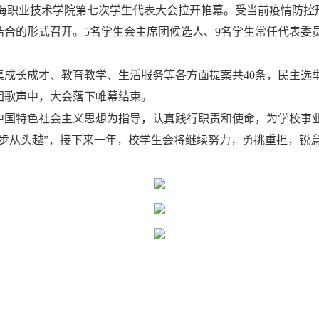
海职业技术学院第七次学生代表大会拉开帷幕。受当前疫情防控
结合的形式召开。
5
名学生会主席团候选人、
9
名学生常任代表委
集成长成才、教育教学、生活服务等各方面提案共
40
条，民主选
团歌声中，大会落下帷幕结束。
中国特色社会主义思想为指导，认真践行职责和使命，为学校事
迈步从头越”，接下来一年，校学生会将继续努力，勇挑重担，锐
）