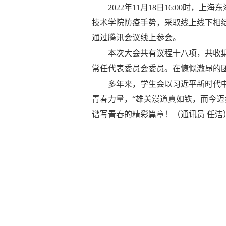
2022
年
11
月
18
日
16:00
时，上海东
技术学院防疫手势，采取线上线下相
通过腾讯会议线上参会。
本次大会共有议程十八项，共收
常任代表委员会委员。在慷慨激昂的
多年来，学生会以习近平新时代
青春力量，“雄关漫道真如铁，而今
谱写青春的精彩篇章！（通讯员 任洁