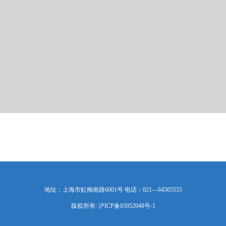
地址：上海市虹梅南路6001号 电话：021—64505555
版权所有: 沪ICP备05052048号-1